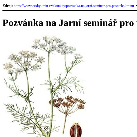
Zdroj:
https://www.ceskykmin.cz/aktuality/pozvanka-na-jarni-seminar-pro-pestitele-kminu
Pozvánka na Jarní seminář pro 