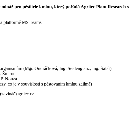
ář pro pěstitele kmínu, který pořádá Agritec Plant Research s.r
na platformě MS Teams
rganismům (Mgr. Ondráčková, Ing. Seidenglanz, Ing. Šafář)
. Šmirous
 P. Nouza
azy, co je v souvislosti s pěstováním kmínu zajímá)
zavináč)agritec.cz.