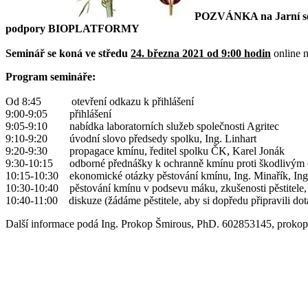
POZVÁNKA na Jarní semin
podpory BIOPLATFORMY
Seminář se koná ve středu
24. března 2021 od 9:00 hodin
online 
Program semináře:
Od 8:45 otevření odkazu k přihlášení
9:00-9:05 přihlášení
9:05-9:10 nabídka laboratorních služeb společnosti Agritec
9:10-9:20 úvodní slovo předsedy spolku, Ing. Linhart
9:20-9:30 propagace kmínu, ředitel spolku ČK, Karel Jonák
9:30-10:15 odborné přednášky k ochranně kmínu proti škodlivým o
10:15-10:30 ekonomické otázky pěstování kmínu, Ing. Minařík, Ing
10:30-10:40 pěstování kmínu v podsevu máku, zkušenosti pěstitele,
10:40-11:00 diskuze (žádáme pěstitele, aby si dopředu připravili dot
Další informace podá Ing. Prokop Šmirous, PhD. 602853145, prokop(